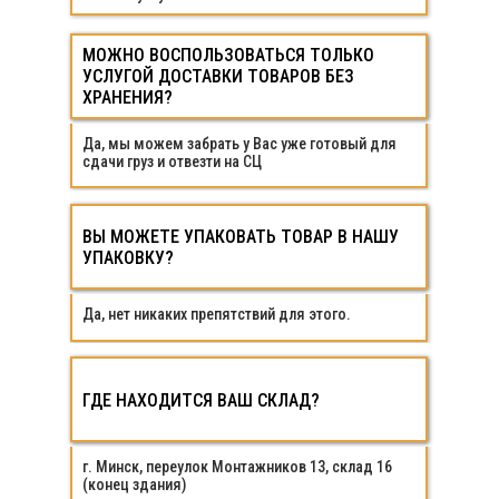
МОЖНО ВОСПОЛЬЗОВАТЬСЯ ТОЛЬКО
МОЖНО ВОСПОЛЬЗОВАТЬСЯ ТОЛЬКО
УСЛУГОЙ ДОСТАВКИ ТОВАРОВ БЕЗ
УСЛУГОЙ ДОСТАВКИ ТОВАРОВ БЕЗ
ХРАНЕНИЯ?
ХРАНЕНИЯ?
Да, мы можем забрать у Вас уже готовый для
сдачи груз и отвезти на СЦ
ВЫ МОЖЕТЕ УПАКОВАТЬ ТОВАР В НАШУ
ВЫ МОЖЕТЕ УПАКОВАТЬ ТОВАР В НАШУ
УПАКОВКУ?
УПАКОВКУ?
Да, нет никаких препятствий для этого.
ГДЕ НАХОДИТСЯ ВАШ СКЛАД?
ГДЕ НАХОДИТСЯ ВАШ СКЛАД?
г. Минск, переулок Монтажников 13, склад 16
(конец здания)